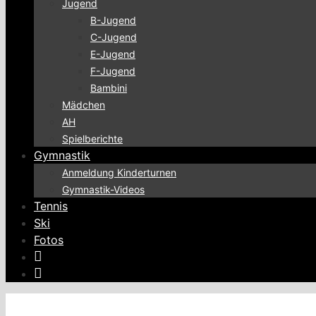
Jugend
B-Jugend
C-Jugend
E-Jugend
F-Jugend
Bambini
Mädchen
AH
Spielberichte
Gymnastik
Anmeldung Kinderturnen
Gymnastik-Videos
Tennis
Ski
Fotos
Instagram
Facebook