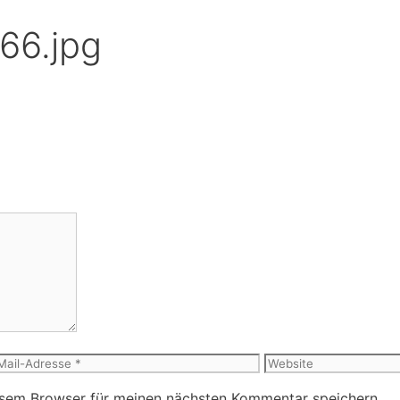
066.jpg
Website
l-
esem Browser für meinen nächsten Kommentar speichern.