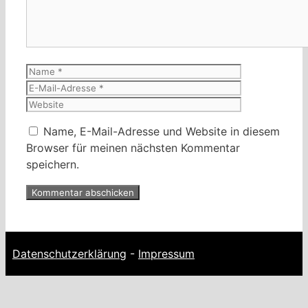
Name
E-
Mail-
Website
Adresse
Name, E-Mail-Adresse und Website in diesem
Browser für meinen nächsten Kommentar
speichern.
Datenschutzerklärung
-
Impressum